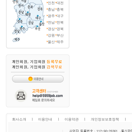
인천
대전
충남
충북
광주
대구
전남
전북
경상
경북
강원
부산
울산
제주
회사소개
l
이용안내
l
이용약관
l
개인정보보호정책
l