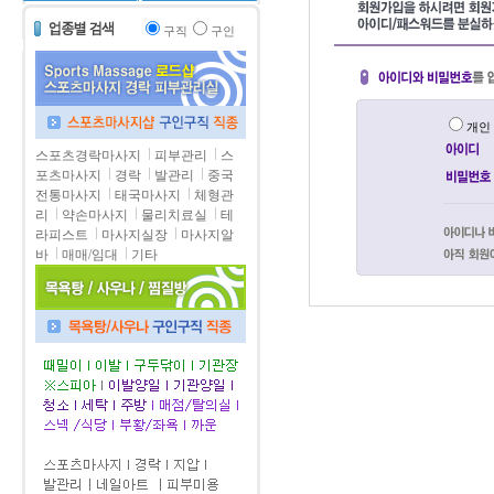
구직
구인
개
스포츠경락마사지
피부관리
스
포츠마사지
경락
발관리
중국
전통마사지
태국마사지
체형관
리
약손마사지
물리치료실
테
라피스트
마사지실장
마사지알
바
매매/임대
기타