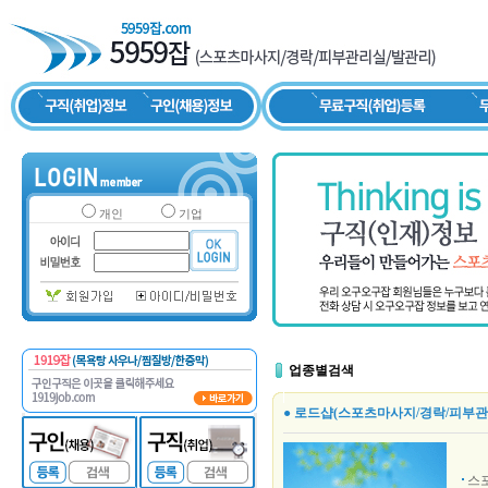
개인
기업
업종별검색
● 로드샵(스포츠마사지/경락/피부관
스