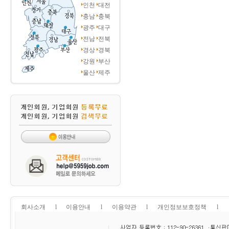
인천
대전
충남
충북
광주
대구
전남
전북
경상
경북
강원
부산
울산
제주
회사소개
l
이용안내
l
이용약관
l
개인정보보호정책
l