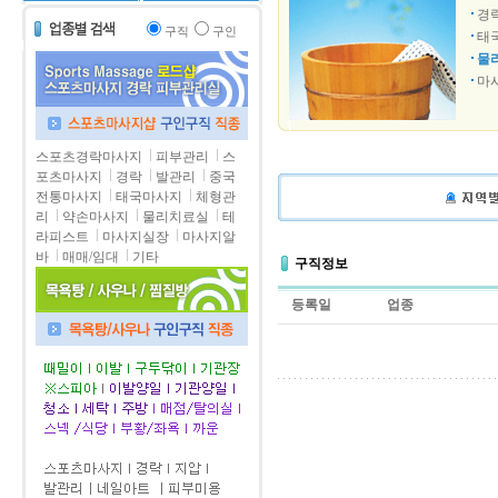
경
구직
구인
태
물
마
스포츠경락마사지
피부관리
스
포츠마사지
경락
발관리
중국
전통마사지
태국마사지
체형관
리
약손마사지
물리치료실
테
라피스트
마사지실장
마사지알
바
매매/임대
기타
구직정보
등록일
업종