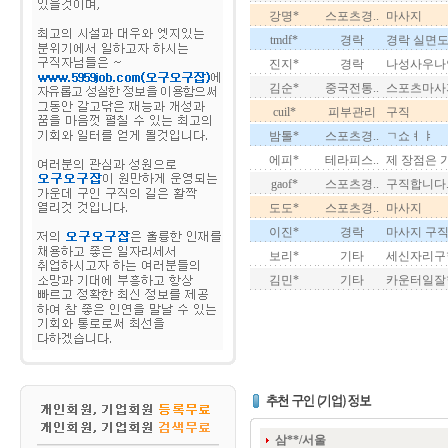
강명*
스포츠경..
마사지
tmdf*
경락
경락 실면
진지*
경락
나성사우나안
김순*
중국전통..
스포츠마사
cuil*
피부관리
구직
밤톨*
스포츠경..
ㄱ쇼ㅕㅑ
에피*
테라피스..
제 장점은 
gaof*
스포츠경..
구직합니다
도도*
스포츠경..
마사지
이진*
경락
마사지 구
보리*
기타
세신자리구
김민*
기타
카운터일잘
삼**/서울