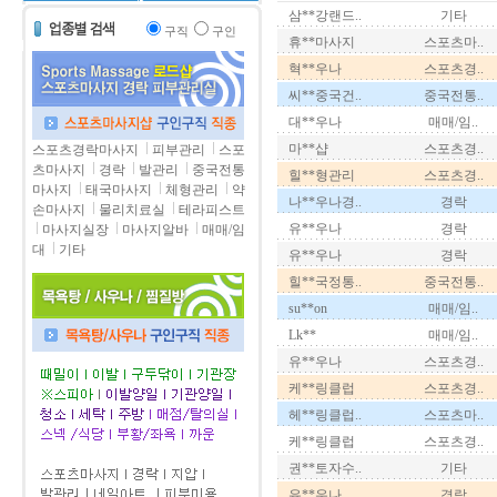
삼**강랜드..
기타
구직
구인
휴**마사지
스포츠마..
혁**우나
스포츠경..
씨**중국건..
중국전통..
대**우나
매매/임..
마**샵
스포츠경..
스포츠경락마사지
피부관리
스포
츠마사지
경락
발관리
중국전통
힐**형관리
스포츠경..
마사지
태국마사지
체형관리
약
나**우나경..
경락
손마사지
물리치료실
테라피스트
유**우나
경락
마사지실장
마사지알바
매매/임
대
기타
유**우나
경락
힐**국정통..
중국전통..
su**on
매매/임..
Lk**
매매/임..
유**우나
스포츠경..
케**링클럽
스포츠경..
헤**링클럽..
스포츠마..
케**링클럽
스포츠경..
권**토자수..
기타
유**우나
경락