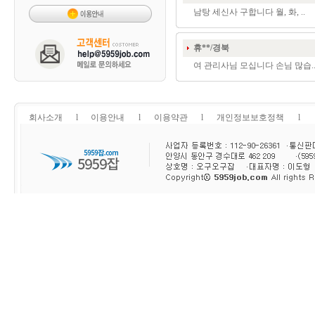
남탕 세신사 구합니다 월, 화, ..
휴**/경북
여 관리사님 모십니다 손님 많습.
회사소개
l
이용안내
l
이용약관
l
개인정보보호정책
l