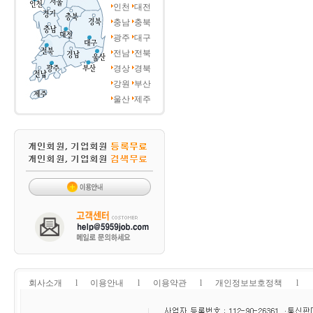
인천
대전
충남
충북
광주
대구
전남
전북
경상
경북
강원
부산
울산
제주
회사소개
l
이용안내
l
이용약관
l
개인정보보호정책
l