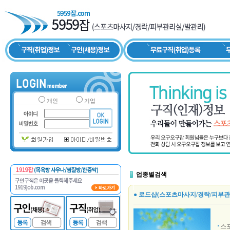
개인
기업
업종별검색
● 로드샵(스포츠마사지/경락/피부관
스