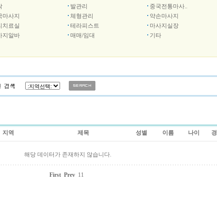
락
발관리
중국전통마사..
국마사지
체형관리
약손마사지
리치료실
테라피스트
마사지실장
사지알바
매매/임대
기타
지역
제목
성별
이름
나이
경
해당 데이터가 존재하지 않습니다.
First
Prev
11