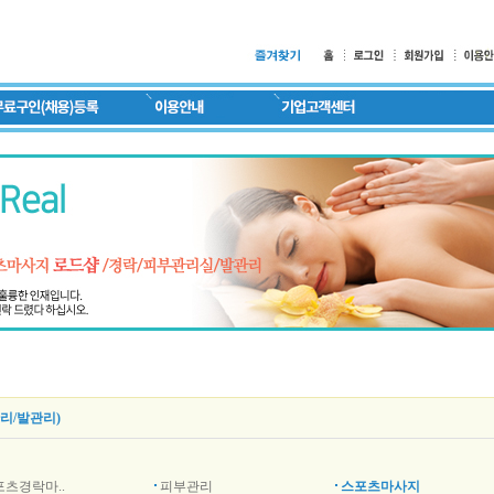
리/발관리)
포츠경락마..
피부관리
스포츠마사지