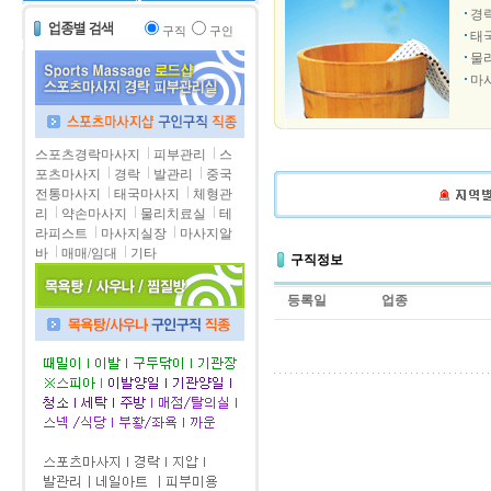
경
구직
구인
태
물
마
스포츠경락마사지
피부관리
스
포츠마사지
경락
발관리
중국
전통마사지
태국마사지
체형관
리
약손마사지
물리치료실
테
라피스트
마사지실장
마사지알
바
매매/임대
기타
구직정보
등록일
업종