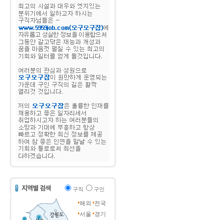
구직
구인
해외
전국
서울
경기