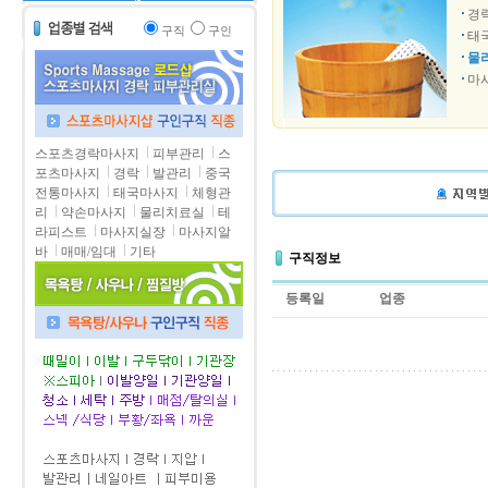
경
구직
구인
태
물
마
스포츠경락마사지
피부관리
스
포츠마사지
경락
발관리
중국
전통마사지
태국마사지
체형관
리
약손마사지
물리치료실
테
라피스트
마사지실장
마사지알
바
매매/임대
기타
구직정보
등록일
업종