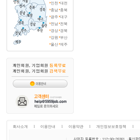
인천
대전
충남
충북
광주
대구
전남
전북
경상
경북
강원
부산
울산
제주
회사소개
l
이용안내
l
이용약관
l
개인정보보호정책
l