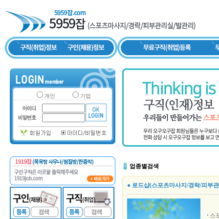
개인
기업
업종별검색
● 로드샵(스포츠마사지/경락/피부관
스