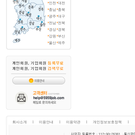
인천
대전
충남
충북
광주
대구
전남
전북
경상
경북
강원
부산
울산
제주
회사소개
l
이용안내
l
이용약관
l
개인정보보호정책
l