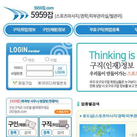
개인
기업
업종별검색
● 로드샵(스포츠마사지/경락/피부관
스