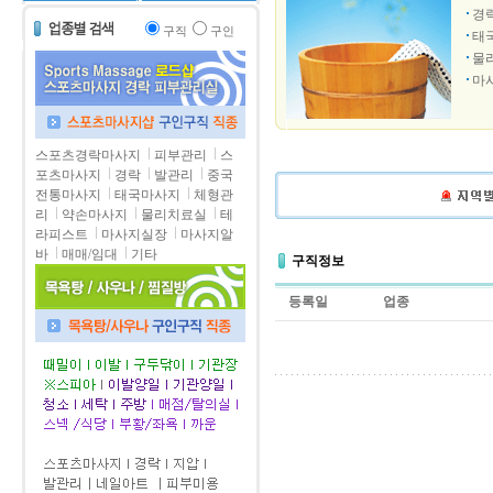
경
구직
구인
태
물
마
스포츠경락마사지
피부관리
스
포츠마사지
경락
발관리
중국
전통마사지
태국마사지
체형관
리
약손마사지
물리치료실
테
라피스트
마사지실장
마사지알
바
매매/임대
기타
구직정보
등록일
업종