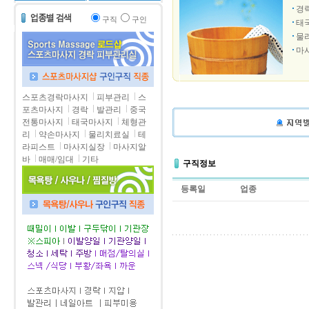
경
구직
구인
태
물
마
스포츠경락마사지
피부관리
스
포츠마사지
경락
발관리
중국
전통마사지
태국마사지
체형관
리
약손마사지
물리치료실
테
라피스트
마사지실장
마사지알
바
매매/임대
기타
구직정보
등록일
업종