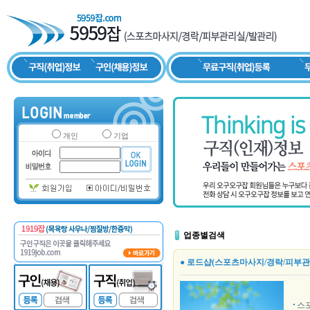
개인
기업
업종별검색
● 로드샵(스포츠마사지/경락/피부관
스