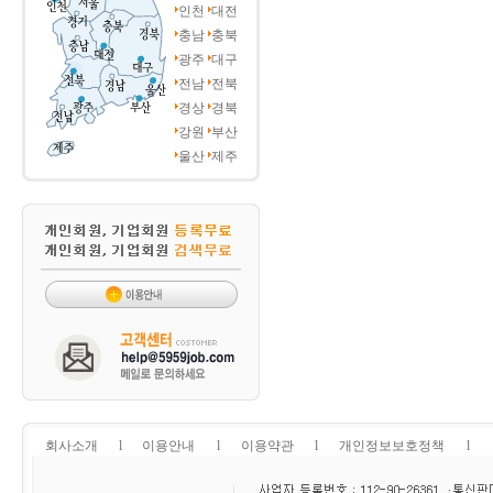
인천
대전
충남
충북
광주
대구
전남
전북
경상
경북
강원
부산
울산
제주
회사소개
l
이용안내
l
이용약관
l
개인정보보호정책
l