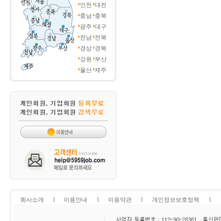
인천
대전
충남
충북
광주
대구
전남
전북
경상
경북
강원
부산
울산
제주
회사소개
l
이용안내
l
이용약관
l
개인정보보호정책
l