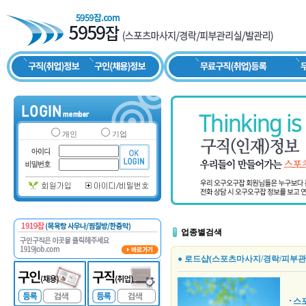
개인
기업
업종별검색
● 로드샵(스포츠마사지/경락/피부관
스