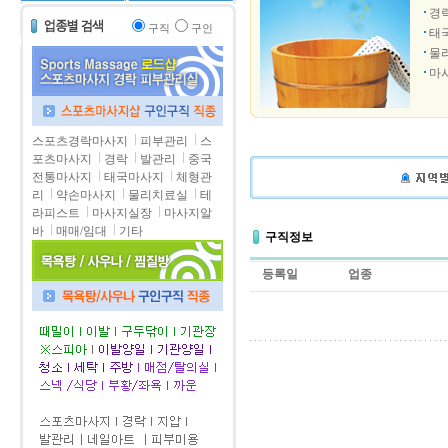
경
구직
구인
태
물
마
스포츠경락마사지
피부관리
스
포츠마사지
경락
발관리
중국
전통마사지
태국마사지
체형관
리
약손마사지
물리치료실
테
라피스트
마사지실장
마사지알
바
매매/임대
기타
구직정보
등록일
업종